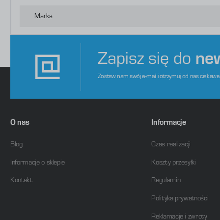
o
s
d
Marka
m
Zapisz się do
ne
Zostaw nam swój e-mail i otrzymuj od nas ciekaw
O nas
Informacje
Blog
Czas realizacji
Informacje o sklepie
Koszty przesyłki
Kontakt
Regulamin
Polityka prywatności
Reklamacje i zwroty