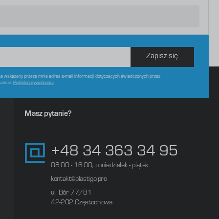
Zapisz się
 wskazany przeze mnie adres e-mail informacji dotyczących świadczonych przez
czasie.
Polityka prywatności
Masz pytanie?
+48 34 363 34 95
08:00 - 16:00, poniedziałek - piątek
kontakt@plastigo.pro
ul. Bór 77/81
42-202 Częstochowa