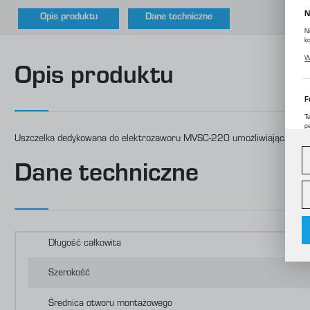
N
Opis produktu
Dane techniczne
N
k
P
W
p
Opis produktu
m
F
T
p
Uszczelka dedykowana do elektrozaworu MVSC-220 umożliwiająca mon
D
W
d
c
Dane techniczne
A
A
C
W
o
i
Długość całkowita
f
f
R
Szerokość
D
p
P
Średnica otworu montażowego
W