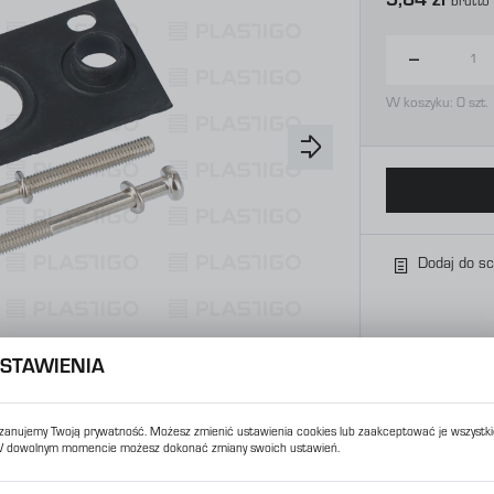
9,84 zł
Brutto
W koszyku:
0
szt.
Dodaj do s
STAWIENIA
zanujemy Twoją prywatność. Możesz zmienić ustawienia cookies lub zaakceptować je wszystki
 dowolnym momencie możesz dokonać zmiany swoich ustawień.
USTAWIENIA REGIONALNE