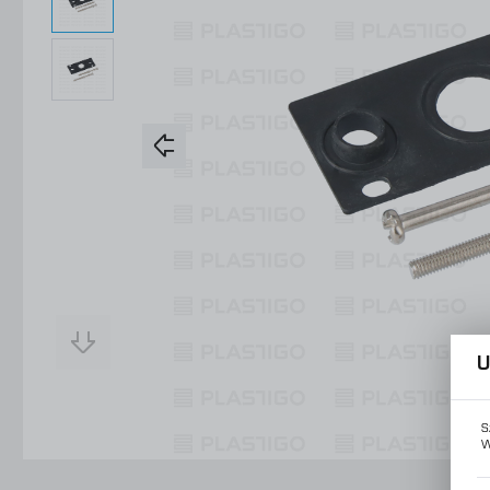
Konstrukcje Specjalne
Obsługa Form
Usługi
Konstrukcje Specjalne
Usługi
U
S
W