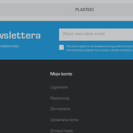
raz Twoich zwyczajów dotyczących przeglądanej witryny internetowej. Treści promocyjne mogą pojawić się na
tronach podmiotów trzecich lub firm będących naszymi partnerami oraz innych dostawców usług. Firmy te
ziałają w charakterze pośredników prezentujących nasze treści w postaci wiadomości, ofert, komunikatów
PLASTIGO
ediów społecznościowych.
wslettera
e wiadomości.
Wyrażam zgodę na otrzymywanie drogą elektroniczną na
Administratora.Zgoda może zostać cofnięta w każdym 
Moje konto
Logowanie
Rejestracja
Zamówienia
Ustawiania konta
Zmiana hasła