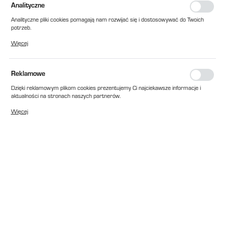
Analityczne
Analityczne pliki cookies pomagają nam rozwijać się i dostosowywać do Twoich
potrzeb.
Cookies analityczne pozwalają na uzyskanie informacji w zakresie wykorzystywania
Więcej
witryny internetowej, miejsca oraz częstotliwości, z jaką odwiedzane są nasze
serwisy www. Dane pozwalają nam na ocenę naszych serwisów internetowych
pod względem ich popularności wśród użytkowników. Zgromadzone informacje są
przetwarzane w formie zanonimizowanej. Wyrażenie zgody na analityczne pliki
Reklamowe
cookies gwarantuje dostępność wszystkich funkcjonalności.
Dzięki reklamowym plikom cookies prezentujemy Ci najciekawsze informacje i
aktualności na stronach naszych partnerów.
Promocyjne pliki cookies służą do prezentowania Ci naszych komunikatów na
Więcej
podstawie analizy Twoich upodobań oraz Twoich zwyczajów dotyczących
przeglądanej witryny internetowej. Treści promocyjne mogą pojawić się na
stronach podmiotów trzecich lub firm będących naszymi partnerami oraz innych
dostawców usług. Firmy te działają w charakterze pośredników prezentujących
nasze treści w postaci wiadomości, ofert, komunikatów mediów
społecznościowych.
EAN:
2010000203514
Cena katalogowa netto:
18,00 zł
Dostępny