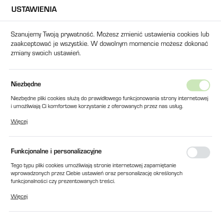
USTAWIENIA
USTAWIENIA REGIONALNE
Szanujemy Twoją prywatność. Możesz zmienić ustawienia cookies lub
zaakceptować je wszystkie. W dowolnym momencie możesz dokonać
Lokalizacja
zmiany swoich ustawień.
Polska
Język
Strona główna
Produkty
USZCZELNIENIE TC FI 45x65x12
Niezbędne
polski
Niezbędne pliki cookies służą do prawidłowego funkcjonowania strony internetowej
USZCZELNIENIE TC FI 45x65x12
i umożliwiają Ci komfortowe korzystanie z oferowanych przez nas usług.
Waluta
Pliki cookies odpowiadają na podejmowane przez Ciebie działania w celu m.in.
Więcej
Polski złoty (PLN)
dostosowania Twoich ustawień preferencji prywatności, logowania czy wypełniania
formularzy. Dzięki plikom cookies strona, z której korzystasz, może działać bez
zakłóceń.
Funkcjonalne i personalizacyjne
ZAPISZ
Tego typu pliki cookies umożliwiają stronie internetowej zapamiętanie
wprowadzonych przez Ciebie ustawień oraz personalizację określonych
funkcjonalności czy prezentowanych treści.
Dzięki tym plikom cookies możemy zapewnić Ci większy komfort korzystania z
Więcej
funkcjonalności naszej strony poprzez dopasowanie jej do Twoich indywidualnych
preferencji. Wyrażenie zgody na funkcjonalne i personalizacyjne pliki cookies
gwarantuje dostępność większej ilości funkcji na stronie.