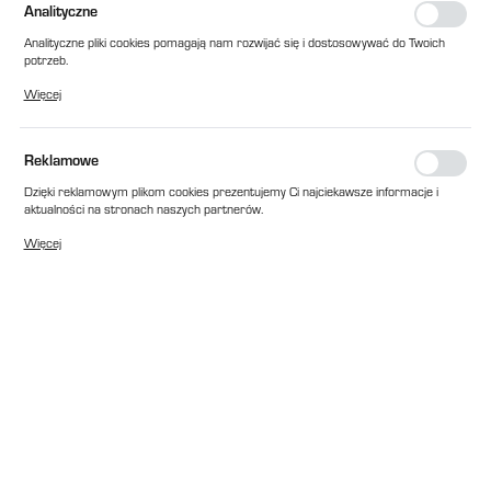
Analityczne
Analityczne pliki cookies pomagają nam rozwijać się i dostosowywać do Twoich
potrzeb.
Cookies analityczne pozwalają na uzyskanie informacji w zakresie wykorzystywania
Więcej
witryny internetowej, miejsca oraz częstotliwości, z jaką odwiedzane są nasze
serwisy www. Dane pozwalają nam na ocenę naszych serwisów internetowych
pod względem ich popularności wśród użytkowników. Zgromadzone informacje są
przetwarzane w formie zanonimizowanej. Wyrażenie zgody na analityczne pliki
Reklamowe
cookies gwarantuje dostępność wszystkich funkcjonalności.
Dzięki reklamowym plikom cookies prezentujemy Ci najciekawsze informacje i
aktualności na stronach naszych partnerów.
Promocyjne pliki cookies służą do prezentowania Ci naszych komunikatów na
Więcej
podstawie analizy Twoich upodobań oraz Twoich zwyczajów dotyczących
przeglądanej witryny internetowej. Treści promocyjne mogą pojawić się na
stronach podmiotów trzecich lub firm będących naszymi partnerami oraz innych
dostawców usług. Firmy te działają w charakterze pośredników prezentujących
nasze treści w postaci wiadomości, ofert, komunikatów mediów
społecznościowych.
EAN:
2010000019016
Cena katalogowa netto:
288,00 zł
Niedostępny