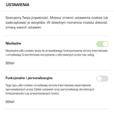
USTAWIENIA
USTAWIENIA REGIONALNE
Szanujemy Twoją prywatność. Możesz zmienić ustawienia cookies lub
zaakceptować je wszystkie. W dowolnym momencie możesz dokonać
Lokalizacja
zmiany swoich ustawień.
Polska
Język
Strona główna
Produkty
WKŁAD FILTRA SF 510 M90
Niezbędne
polski
Niezbędne pliki cookies służą do prawidłowego funkcjonowania strony internetowej
WKŁAD FILTRA SF 510 M90
i umożliwiają Ci komfortowe korzystanie z oferowanych przez nas usług.
Waluta
Pliki cookies odpowiadają na podejmowane przez Ciebie działania w celu m.in.
Więcej
Polski złoty (PLN)
dostosowania Twoich ustawień preferencji prywatności, logowania czy wypełniania
formularzy. Dzięki plikom cookies strona, z której korzystasz, może działać bez
zakłóceń.
Funkcjonalne i personalizacyjne
ZAPISZ
Tego typu pliki cookies umożliwiają stronie internetowej zapamiętanie
wprowadzonych przez Ciebie ustawień oraz personalizację określonych
funkcjonalności czy prezentowanych treści.
Dzięki tym plikom cookies możemy zapewnić Ci większy komfort korzystania z
Więcej
funkcjonalności naszej strony poprzez dopasowanie jej do Twoich indywidualnych
preferencji. Wyrażenie zgody na funkcjonalne i personalizacyjne pliki cookies
gwarantuje dostępność większej ilości funkcji na stronie.