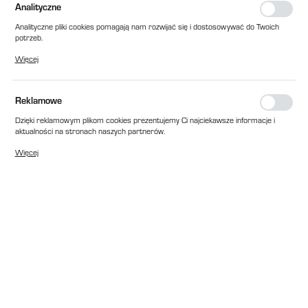
Analityczne
Analityczne pliki cookies pomagają nam rozwijać się i dostosowywać do Twoich
potrzeb.
Cookies analityczne pozwalają na uzyskanie informacji w zakresie wykorzystywania
Więcej
witryny internetowej, miejsca oraz częstotliwości, z jaką odwiedzane są nasze
serwisy www. Dane pozwalają nam na ocenę naszych serwisów internetowych
pod względem ich popularności wśród użytkowników. Zgromadzone informacje są
przetwarzane w formie zanonimizowanej. Wyrażenie zgody na analityczne pliki
Reklamowe
cookies gwarantuje dostępność wszystkich funkcjonalności.
Dzięki reklamowym plikom cookies prezentujemy Ci najciekawsze informacje i
aktualności na stronach naszych partnerów.
Promocyjne pliki cookies służą do prezentowania Ci naszych komunikatów na
Więcej
podstawie analizy Twoich upodobań oraz Twoich zwyczajów dotyczących
przeglądanej witryny internetowej. Treści promocyjne mogą pojawić się na
stronach podmiotów trzecich lub firm będących naszymi partnerami oraz innych
dostawców usług. Firmy te działają w charakterze pośredników prezentujących
nasze treści w postaci wiadomości, ofert, komunikatów mediów
społecznościowych.
EAN:
2010000285428
Cena katalogowa netto:
220,00 zł