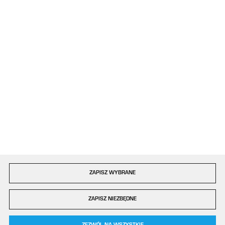
kontakt@plastigo.pro
ul. Bór 77/81
42-202 Częstochowa
Formularz kontaktowy
Dołącz do nas
Szybka dostawa
ZAPISZ WYBRANE
Copyright by plastigo.pro
ZAPISZ NIEZBĘDNE
Agencja interaktywna
[ti]
Powered by
2ClickShop®
0