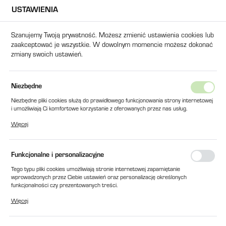
USTAWIENIA
USTAWIENIA REGIONALNE
Szanujemy Twoją prywatność. Możesz zmienić ustawienia cookies lub
zaakceptować je wszystkie. W dowolnym momencie możesz dokonać
Lokalizacja
zmiany swoich ustawień.
Polska
Język
kty
WKŁAD FILTRA SSAWNEGO WU-160x100 - J (SH 77625)
Niezbędne
polski
Niezbędne pliki cookies służą do prawidłowego funkcjonowania strony internetowej
WKŁAD FILTRA SSAWNEGO WU-
i umożliwiają Ci komfortowe korzystanie z oferowanych przez nas usług.
Waluta
Pliki cookies odpowiadają na podejmowane przez Ciebie działania w celu m.in.
160x100 - J (SH 77625)
Więcej
Polski złoty (PLN)
dostosowania Twoich ustawień preferencji prywatności, logowania czy wypełniania
formularzy. Dzięki plikom cookies strona, z której korzystasz, może działać bez
zakłóceń.
Funkcjonalne i personalizacyjne
ZAPISZ
Tego typu pliki cookies umożliwiają stronie internetowej zapamiętanie
wprowadzonych przez Ciebie ustawień oraz personalizację określonych
funkcjonalności czy prezentowanych treści.
Dzięki tym plikom cookies możemy zapewnić Ci większy komfort korzystania z
Więcej
funkcjonalności naszej strony poprzez dopasowanie jej do Twoich indywidualnych
preferencji. Wyrażenie zgody na funkcjonalne i personalizacyjne pliki cookies
gwarantuje dostępność większej ilości funkcji na stronie.