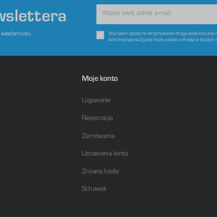
wslettera
e wiadomości.
Wyrażam zgodę na otrzymywanie drogą elektroniczną na
Administratora.Zgoda może zostać cofnięta w każdym 
Moje konto
Logowanie
Rejestracja
Zamówienia
Ustawiania konta
Zmiana hasła
Schowek