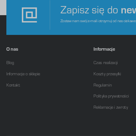
Zapisz się do
ne
Zostaw nam swój e-mail i otrzymuj od nas ciekaw
O nas
Informacje
Blog
Czas realizacji
Informacje o sklepie
Koszty przesyłki
Kontakt
Regulamin
Polityka prywatności
Reklamacje i zwroty