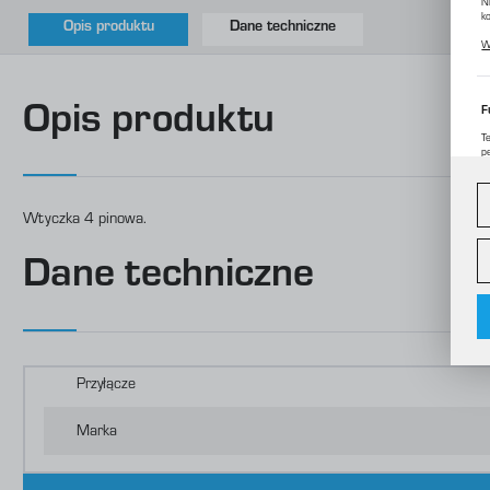
N
k
Opis produktu
Dane techniczne
P
W
p
m
Opis produktu
F
T
p
D
W
d
c
Wtyczka 4 pinowa.
A
Dane techniczne
A
C
W
o
i
f
f
R
Przyłącze
D
p
P
Marka
W
o
s
d
m