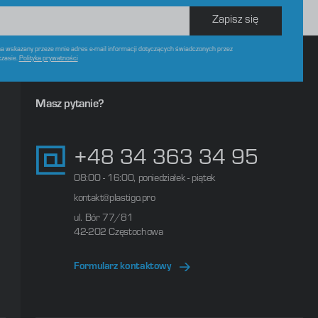
Zapisz się
 wskazany przeze mnie adres e-mail informacji dotyczących świadczonych przez
czasie.
Polityka prywatności
Masz pytanie?
+48 34 363 34 95
08:00 - 16:00, poniedziałek - piątek
kontakt@plastigo.pro
ul. Bór 77/81
42-202 Częstochowa
Formularz kontaktowy