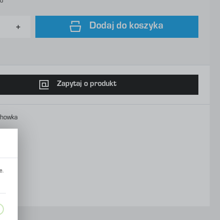
to
Dodaj do koszyka
Zapytaj o produkt
chowka
e.