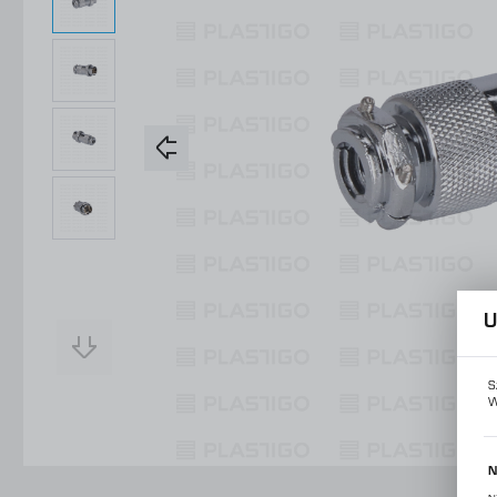
Konstrukcje Specjalne
Obsługa Form
Usługi
Konstrukcje Specjalne
Usługi
U
S
W
N