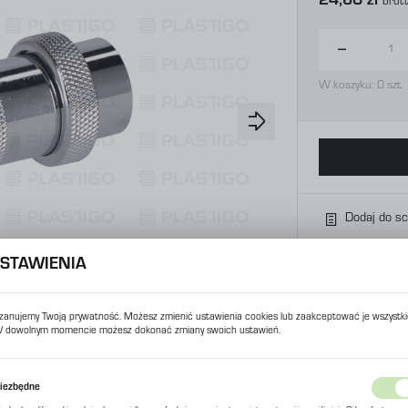
24,60 zł
Brut
W koszyku:
0
szt.
Dodaj do s
STAWIENIA
zanujemy Twoją prywatność. Możesz zmienić ustawienia cookies lub zaakceptować je wszystki
 dowolnym momencie możesz dokonać zmiany swoich ustawień.
USTAWIENIA REGIONALNE
iezbędne
Lokalizacja