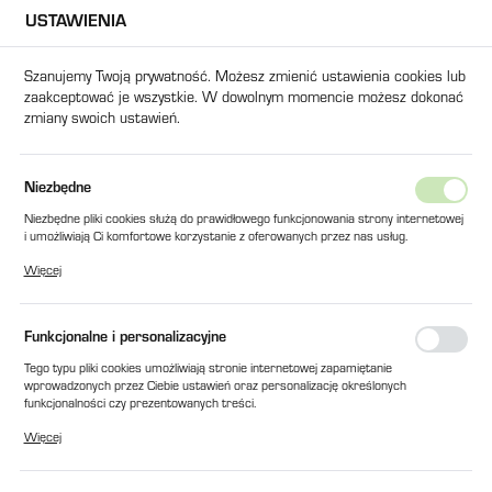
USTAWIENIA
USTAWIENIA REGIONALNE
Szanujemy Twoją prywatność. Możesz zmienić ustawienia cookies lub
zaakceptować je wszystkie. W dowolnym momencie możesz dokonać
Lokalizacja
zmiany swoich ustawień.
Polska
Język
ZAWÓR HYDRAULICZNY VICKERS DG5S4-0431C-T-M-U-H5-60
Niezbędne
polski
Niezbędne pliki cookies służą do prawidłowego funkcjonowania strony internetowej
ZAWÓR HYDRAULICZNY
i umożliwiają Ci komfortowe korzystanie z oferowanych przez nas usług.
Waluta
Pliki cookies odpowiadają na podejmowane przez Ciebie działania w celu m.in.
VICKERS DG5S4-0431C-T-M-U-
Więcej
Polski złoty (PLN)
dostosowania Twoich ustawień preferencji prywatności, logowania czy wypełniania
formularzy. Dzięki plikom cookies strona, z której korzystasz, może działać bez
H5-60
zakłóceń.
Funkcjonalne i personalizacyjne
ZAPISZ
Tego typu pliki cookies umożliwiają stronie internetowej zapamiętanie
wprowadzonych przez Ciebie ustawień oraz personalizację określonych
funkcjonalności czy prezentowanych treści.
Dzięki tym plikom cookies możemy zapewnić Ci większy komfort korzystania z
Więcej
funkcjonalności naszej strony poprzez dopasowanie jej do Twoich indywidualnych
preferencji. Wyrażenie zgody na funkcjonalne i personalizacyjne pliki cookies
gwarantuje dostępność większej ilości funkcji na stronie.