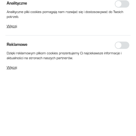
Analityczne
Analityczne pliki cookies pomagają nam rozwijać się i dostosowywać do Twoich
potrzeb.
Cookies analityczne pozwalają na uzyskanie informacji w zakresie wykorzystywania
Więcej
witryny internetowej, miejsca oraz częstotliwości, z jaką odwiedzane są nasze
serwisy www. Dane pozwalają nam na ocenę naszych serwisów internetowych
pod względem ich popularności wśród użytkowników. Zgromadzone informacje są
przetwarzane w formie zanonimizowanej. Wyrażenie zgody na analityczne pliki
Reklamowe
cookies gwarantuje dostępność wszystkich funkcjonalności.
Dzięki reklamowym plikom cookies prezentujemy Ci najciekawsze informacje i
aktualności na stronach naszych partnerów.
Promocyjne pliki cookies służą do prezentowania Ci naszych komunikatów na
Więcej
podstawie analizy Twoich upodobań oraz Twoich zwyczajów dotyczących
przeglądanej witryny internetowej. Treści promocyjne mogą pojawić się na
stronach podmiotów trzecich lub firm będących naszymi partnerami oraz innych
dostawców usług. Firmy te działają w charakterze pośredników prezentujących
nasze treści w postaci wiadomości, ofert, komunikatów mediów
społecznościowych.
EAN:
2010000030073
Cena katalogowa netto:
501,00 zł