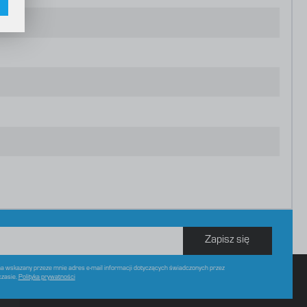
w
Zapisz się
 wskazany przeze mnie adres e-mail informacji dotyczących świadczonych przez
czasie.
Polityka prywatności