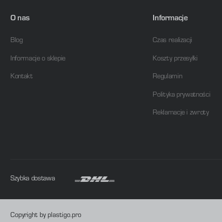
O nas
Informacje
Blog
Czas realizacji
Informacje o sklepie
Koszty przesyłki
Kontakt
Regulamin
Polityka prywatności
Reklamacje i zwroty
Szybka dostawa
Copyright by plastigo.pro