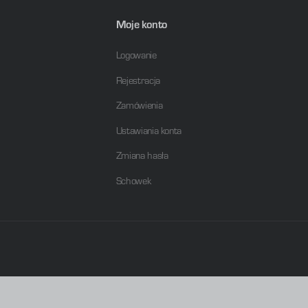
Moje konto
Logowanie
Rejestracja
Zamówienia
Ustawiania konta
Zmiana hasła
Schowek