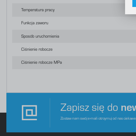
i
f
Temperatura pracy
f
R
D
Funkcja zaworu
p
P
W
o
Sposób uruchomienia
s
d
m
Ciśnienie robocze
Ciśnienie robocze MPa
Materiał obudowy
Rodzaj sterowania
Medium robocze
Zapisz się do
ne
Marka
Zostaw nam swój e-mail i otrzymuj od nas ciekaw