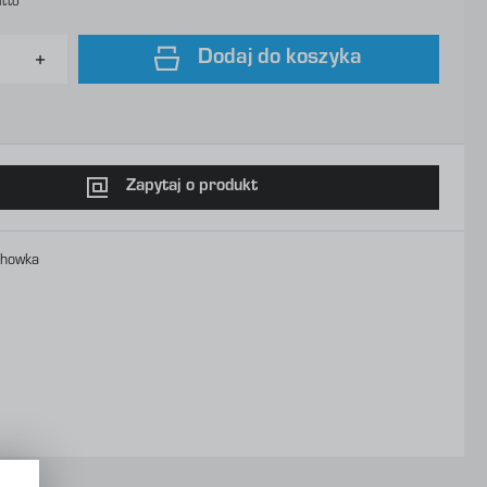
utto
Dodaj do koszyka
Zapytaj o produkt
chowka