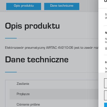
U
Opis produktu
Dane techniczne
S
W
Opis produktu
N
N
k
P
Elektrozawór pneumatyczny AIRTAC 4V210-06 jest to zawór rozdzielaj
W
p
m
Dane techniczne
F
T
p
D
W
d
c
Zasilanie
A
Przyłącze
A
C
Ciśnienie próbne
W
o