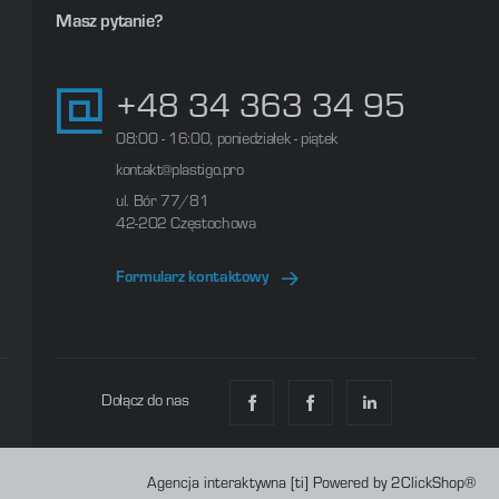
Masz pytanie?
+48 34 363 34 95
08:00 - 16:00, poniedziałek - piątek
kontakt@plastigo.pro
ul. Bór 77/81
42-202 Częstochowa
nym (po rozpoczęciu olejenia jest ono wymagane przy dalszej
Formularz kontaktowy
Dołącz do nas
Agencja interaktywna
[ti]
Powered by
2ClickShop®