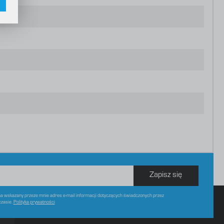
w
Zapisz się
 wskazany przeze mnie adres e-mail informacji dotyczących świadczonych przez
czasie.
Polityka prywatności