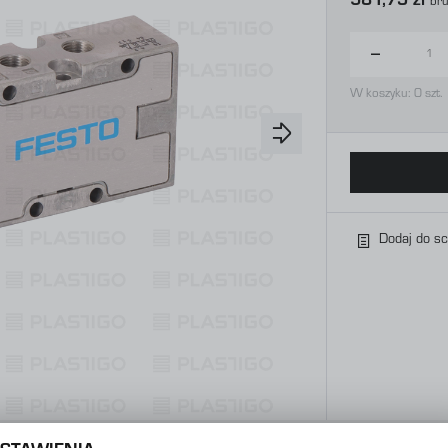
581,79 zł
Bru
W koszyku:
0
szt.
Dodaj do s