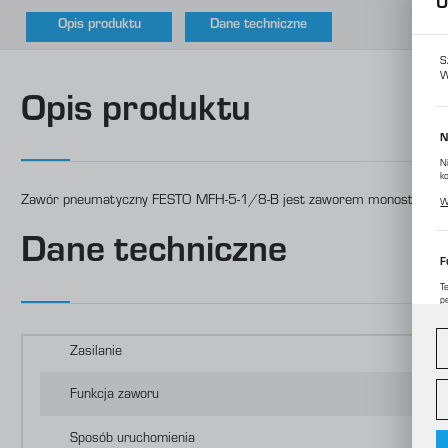
U
Opis produktu
Dane techniczne
S
W
Opis produktu
N
N
k
P
Zawór pneumatyczny FESTO MFH-5-1/8-B jest zaworem monostabilnym c
W
p
m
Dane techniczne
F
T
p
D
W
d
c
Zasilanie
A
Funkcja zaworu
A
C
Sposób uruchomienia
W
o