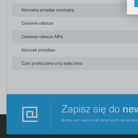
i
f
Normalny przepływ nominalny
f
R
D
Ciśnienie robocze
p
P
W
o
Ciśnienie robocze MPa
s
d
m
Kierunek przepływu
Czas przełączania przy wyłączaniu
Czas przełączania przy włączaniu
Przyłącze pneumatyczne 1
Przyłącze pneumatyczne 2
Zapisz się do
ne
Przyłącze pneumatyczne 3
Zostaw nam swój e-mail i otrzymuj od nas ciekaw
Przyłącze pneumatyczne 4