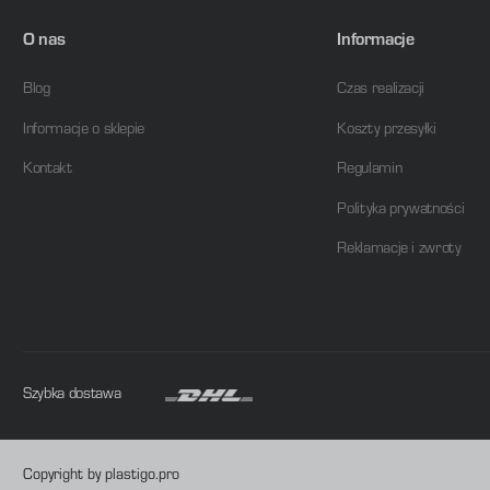
Przyłącze pneumatyczne 5
O nas
Informacje
Materiał obudowy
Blog
Czas realizacji
Szerokość zabudowy
Informacje o sklepie
Koszty przesyłki
Rodzaj sterowania
Kontakt
Regulamin
Medium robocze
Polityka prywatności
Reklamacje i zwroty
Uwagi odnośnie medium roboczego
Temperatura medium
Temperatura przechowywania
Szybka dostawa
Sposób kasowania
Marka
Copyright by plastigo.pro