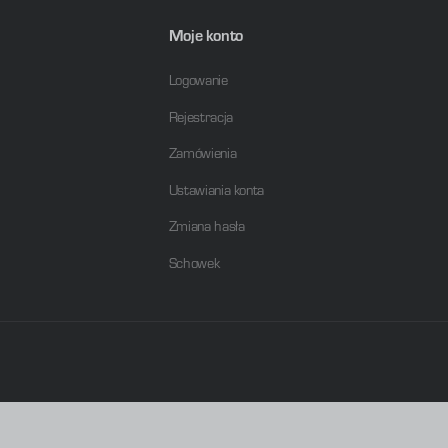
G1/8
Moje konto
Aluminium
Logowanie
26 mm
Rejestracja
Z pilotem
Zamówienia
Sprężone powietrze
Ustawiania konta
Zmiana hasła
Możliwa praca na powietrzu olejo
pracy)
Schowek
-10 - 60 °C
-40 - 60 °C
Sprężyna mechaniczna
PLASTIGO