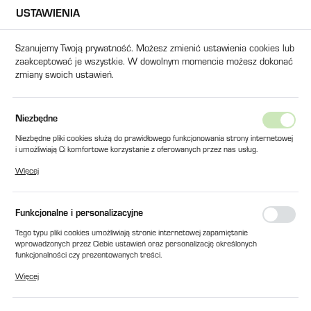
USTAWIENIA
USTAWIENIA REGIONALNE
Szanujemy Twoją prywatność. Możesz zmienić ustawienia cookies lub
zaakceptować je wszystkie. W dowolnym momencie możesz dokonać
Lokalizacja
zmiany swoich ustawień.
Polska
Język
y
ZMYWACZ PRZEMYSŁOWY Z ACETONEM BR-600 / 500 ml
Niezbędne
polski
Niezbędne pliki cookies służą do prawidłowego funkcjonowania strony internetowej
ZMYWACZ PRZEMYSŁOWY Z
i umożliwiają Ci komfortowe korzystanie z oferowanych przez nas usług.
Waluta
Pliki cookies odpowiadają na podejmowane przez Ciebie działania w celu m.in.
ACETONEM BR-600 / 500 ml
Więcej
Polski złoty (PLN)
dostosowania Twoich ustawień preferencji prywatności, logowania czy wypełniania
formularzy. Dzięki plikom cookies strona, z której korzystasz, może działać bez
zakłóceń.
Funkcjonalne i personalizacyjne
ZAPISZ
Tego typu pliki cookies umożliwiają stronie internetowej zapamiętanie
wprowadzonych przez Ciebie ustawień oraz personalizację określonych
funkcjonalności czy prezentowanych treści.
Dzięki tym plikom cookies możemy zapewnić Ci większy komfort korzystania z
Więcej
funkcjonalności naszej strony poprzez dopasowanie jej do Twoich indywidualnych
preferencji. Wyrażenie zgody na funkcjonalne i personalizacyjne pliki cookies
gwarantuje dostępność większej ilości funkcji na stronie.