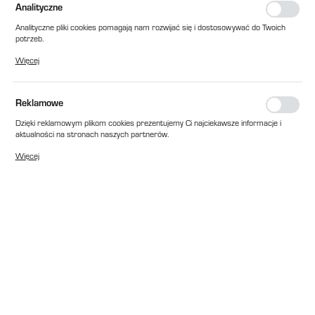
Analityczne
Analityczne pliki cookies pomagają nam rozwijać się i dostosowywać do Twoich
potrzeb.
Cookies analityczne pozwalają na uzyskanie informacji w zakresie wykorzystywania
Więcej
witryny internetowej, miejsca oraz częstotliwości, z jaką odwiedzane są nasze
serwisy www. Dane pozwalają nam na ocenę naszych serwisów internetowych
pod względem ich popularności wśród użytkowników. Zgromadzone informacje są
przetwarzane w formie zanonimizowanej. Wyrażenie zgody na analityczne pliki
Reklamowe
cookies gwarantuje dostępność wszystkich funkcjonalności.
Dzięki reklamowym plikom cookies prezentujemy Ci najciekawsze informacje i
aktualności na stronach naszych partnerów.
Promocyjne pliki cookies służą do prezentowania Ci naszych komunikatów na
Więcej
podstawie analizy Twoich upodobań oraz Twoich zwyczajów dotyczących
przeglądanej witryny internetowej. Treści promocyjne mogą pojawić się na
stronach podmiotów trzecich lub firm będących naszymi partnerami oraz innych
dostawców usług. Firmy te działają w charakterze pośredników prezentujących
nasze treści w postaci wiadomości, ofert, komunikatów mediów
społecznościowych.
EAN:
2010000207451
Cena katalogowa netto:
11,00 zł
Dostępny