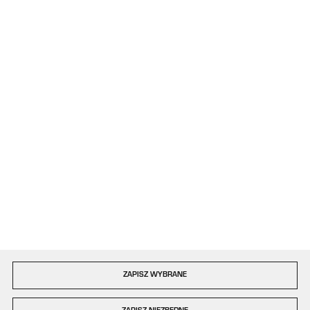
+48 34 363 34 95
08:00 - 16:00, poniedziałek - piątek
kontakt@plastigo.pro
ul. Bór 77/81
42-202 Częstochowa
Formularz kontaktowy
Dołącz do nas
Szybka dostawa
ZAPISZ WYBRANE
Copyright by plastigo.pro