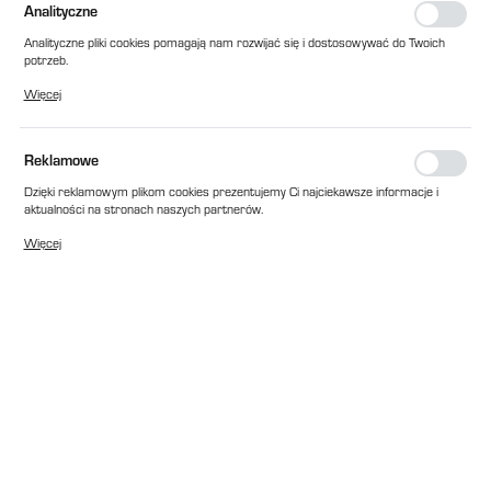
Analityczne
Analityczne pliki cookies pomagają nam rozwijać się i dostosowywać do Twoich
potrzeb.
Cookies analityczne pozwalają na uzyskanie informacji w zakresie wykorzystywania
Więcej
witryny internetowej, miejsca oraz częstotliwości, z jaką odwiedzane są nasze
serwisy www. Dane pozwalają nam na ocenę naszych serwisów internetowych
pod względem ich popularności wśród użytkowników. Zgromadzone informacje są
przetwarzane w formie zanonimizowanej. Wyrażenie zgody na analityczne pliki
Reklamowe
cookies gwarantuje dostępność wszystkich funkcjonalności.
Dzięki reklamowym plikom cookies prezentujemy Ci najciekawsze informacje i
aktualności na stronach naszych partnerów.
Promocyjne pliki cookies służą do prezentowania Ci naszych komunikatów na
Więcej
podstawie analizy Twoich upodobań oraz Twoich zwyczajów dotyczących
przeglądanej witryny internetowej. Treści promocyjne mogą pojawić się na
stronach podmiotów trzecich lub firm będących naszymi partnerami oraz innych
dostawców usług. Firmy te działają w charakterze pośredników prezentujących
nasze treści w postaci wiadomości, ofert, komunikatów mediów
społecznościowych.
EAN:
2010000239247