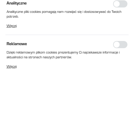
Analityczne
Analityczne pliki cookies pomagają nam rozwijać się i dostosowywać do Twoich
potrzeb.
Cookies analityczne pozwalają na uzyskanie informacji w zakresie wykorzystywania
Więcej
witryny internetowej, miejsca oraz częstotliwości, z jaką odwiedzane są nasze
serwisy www. Dane pozwalają nam na ocenę naszych serwisów internetowych
pod względem ich popularności wśród użytkowników. Zgromadzone informacje są
przetwarzane w formie zanonimizowanej. Wyrażenie zgody na analityczne pliki
Reklamowe
Plastigo
cookies gwarantuje dostępność wszystkich funkcjonalności.
PRZYCISK START 3SB3 253-0AA41
Dzięki reklamowym plikom cookies prezentujemy Ci najciekawsze informacje i
EAN:
2010000023747
aktualności na stronach naszych partnerów.
Promocyjne pliki cookies służą do prezentowania Ci naszych komunikatów na
Dostępny
Więcej
podstawie analizy Twoich upodobań oraz Twoich zwyczajów dotyczących
przeglądanej witryny internetowej. Treści promocyjne mogą pojawić się na
73,00 zł
netto
stronach podmiotów trzecich lub firm będących naszymi partnerami oraz innych
dostawców usług. Firmy te działają w charakterze pośredników prezentujących
89,79 zł
brutto
nasze treści w postaci wiadomości, ofert, komunikatów mediów
społecznościowych.
W koszyku:
0
szt.