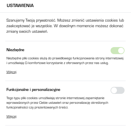
USTAWIENIA
USTAWIENIA REGIONALNE
Szanujemy Twoją prywatność. Możesz zmienić ustawienia cookies lub
zaakceptować je wszystkie. W dowolnym momencie możesz dokonać
Lokalizacja
zmiany swoich ustawień.
Polska
Język
Strona główna
Części Zamienne - Peryferia
Młyny
Przełą
Niezbędne
polski
Przełączniki
Niezbędne pliki cookies służą do prawidłowego funkcjonowania strony internetowej
i umożliwiają Ci komfortowe korzystanie z oferowanych przez nas usług.
Waluta
Pliki cookies odpowiadają na podejmowane przez Ciebie działania w celu m.in.
Więcej
Polski złoty (PLN)
dostosowania Twoich ustawień preferencji prywatności, logowania czy wypełniania
formularzy. Dzięki plikom cookies strona, z której korzystasz, może działać bez
zakłóceń.
Domyślne
FILTRUJ
Funkcjonalne i personalizacyjne
ZAPISZ
Tego typu pliki cookies umożliwiają stronie internetowej zapamiętanie
wprowadzonych przez Ciebie ustawień oraz personalizację określonych
funkcjonalności czy prezentowanych treści.
Dzięki tym plikom cookies możemy zapewnić Ci większy komfort korzystania z
Więcej
funkcjonalności naszej strony poprzez dopasowanie jej do Twoich indywidualnych
preferencji. Wyrażenie zgody na funkcjonalne i personalizacyjne pliki cookies
gwarantuje dostępność większej ilości funkcji na stronie.