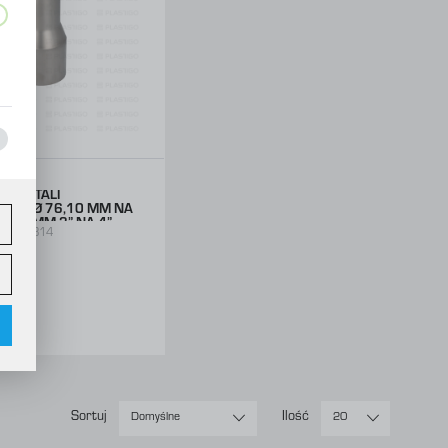
ez
 ZE STALI
NEJ Ø 76,10 MM NA
=200 MM 3” NA 4”
00364314
y
ł
netto
rutto
w
Sortuj
Ilość
Domyślne
20