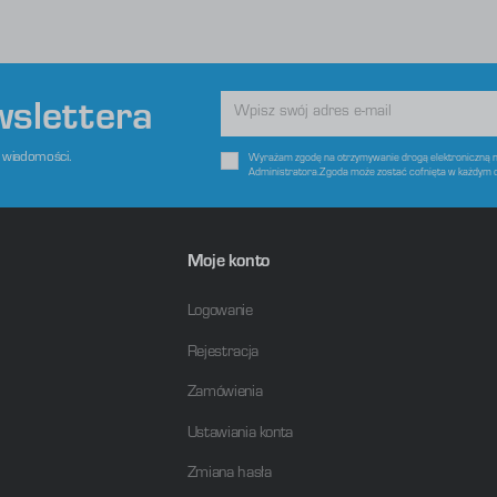
tronach podmiotów trzecich lub firm będących naszymi partnerami oraz innych dostawców usług. Firmy te
ziałają w charakterze pośredników prezentujących nasze treści w postaci wiadomości, ofert, komunikatów
ediów społecznościowych.
wslettera
e wiadomości.
Wyrażam zgodę na otrzymywanie drogą elektroniczną na
Administratora.Zgoda może zostać cofnięta w każdym 
Moje konto
Logowanie
Rejestracja
Zamówienia
Ustawiania konta
Zmiana hasła