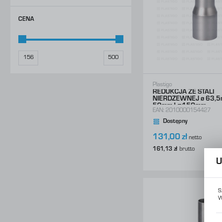
Konstrukcje Specjalne
Obsługa Form
CENA
Usługi
Konstrukcje Specjalne
Usługi
Plastigo
REDUKCJA ZE STALI
NIERDZEWNEJ ø 63,5
50mm L=150mm
EAN:
2010000154427
Dostępny
131,00 zł
netto
161,13 zł
brutto
U
0
S
W