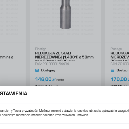
Plastigo
Plastigo
REDUKCJA ZE STALI
REDUKCJA
mm na ø
NIERDZEWNEJ (1.4301) ø 50mm
NIERDZEW
na ø 38mm L=200 mm
38mm L=
EAN:
2010000154434
EAN:
20100
Dostępny
Dostępn
146,00 zł
170,00 z
netto
179,58 zł
brutto
209,10 zł
b
STAWIENIA
0
0
zanujemy Twoją prywatność. Możesz zmienić ustawienia cookies lub zaakceptować je wszystki
 dowolnym momencie możesz dokonać zmiany swoich ustawień.
USTAWIENIA REGIONALNE