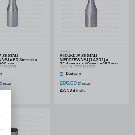
Plastigo
 ZE STALI
REDUKCJA ZE STALI
NEJ ø 60,3mm na ø
NIERDZEWNEJ (1.4301) ø
200 mm
76,1mm na ø 40mm L=250 mm
00167526
EAN:
2010000167533
y
Dostępny
ł
206,00 zł
netto
netto
rutto
253,38 zł
brutto
0
e.