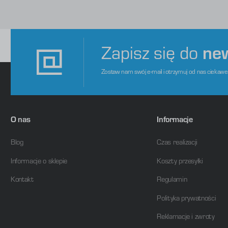
s
d
m
Zapisz się do
ne
Zostaw nam swój e-mail i otrzymuj od nas ciekaw
O nas
Informacje
Blog
Czas realizacji
Informacje o sklepie
Koszty przesyłki
Kontakt
Regulamin
Polityka prywatności
Reklamacje i zwroty