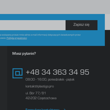
Zapisz się
 wskazany przeze mnie adres e-mail informacji dotyczących świadczonych przez
czasie.
Polityka prywatności
Masz pytanie?
+48 34 363 34 95
08:00 - 16:00, poniedziałek - piątek
kontakt@plastigo.pro
ul. Bór 77/81
42-202 Częstochowa