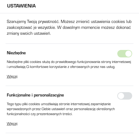
USTAWIENIA
USTAWIENIA REGIONALNE
Szanujemy Twoją prywatność. Możesz zmienić ustawienia cookies lub
zaakceptować je wszystkie. W dowolnym momencie możesz dokonać
Lokalizacja
zmiany swoich ustawień.
Polska
Język
Strona główna
Części Zamienne - Peryferia
Suszarki i Odwilża
Niezbędne
polski
Separatory Leja
Niezbędne pliki cookies służą do prawidłowego funkcjonowania strony internetowej
i umożliwiają Ci komfortowe korzystanie z oferowanych przez nas usług.
Waluta
Pliki cookies odpowiadają na podejmowane przez Ciebie działania w celu m.in.
Więcej
Polski złoty (PLN)
dostosowania Twoich ustawień preferencji prywatności, logowania czy wypełniania
formularzy. Dzięki plikom cookies strona, z której korzystasz, może działać bez
zakłóceń.
Domyślne
FILTRUJ
Funkcjonalne i personalizacyjne
ZAPISZ
Tego typu pliki cookies umożliwiają stronie internetowej zapamiętanie
wprowadzonych przez Ciebie ustawień oraz personalizację określonych
funkcjonalności czy prezentowanych treści.
Dzięki tym plikom cookies możemy zapewnić Ci większy komfort korzystania z
Więcej
funkcjonalności naszej strony poprzez dopasowanie jej do Twoich indywidualnych
preferencji. Wyrażenie zgody na funkcjonalne i personalizacyjne pliki cookies
gwarantuje dostępność większej ilości funkcji na stronie.