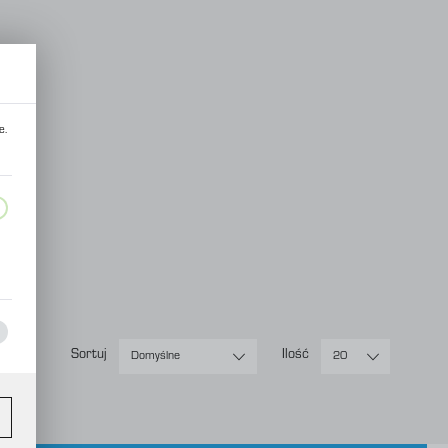
e.
Sortuj
Ilość
Domyślne
20
ez