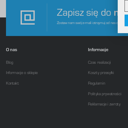
A
A
Zapisz się do
ne
C
W
o
i
Zostaw nam swój e-mail i otrzymuj od nas ciekaw
f
f
R
D
p
O nas
Informacje
P
W
o
s
d
Blog
Czas realizacji
m
Informacje o sklepie
Koszty przesyłki
Kontakt
Regulamin
Polityka prywatności
Reklamacje i zwroty