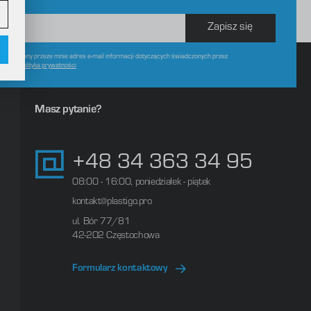
Zapisz się
w
 wskazany przeze mnie adres e-mail informacji dotyczących świadczonych przez
czasie.
Polityka prywatności
Masz pytanie?
+48 34 363 34 95
08:00 - 16:00, poniedziałek - piątek
kontakt@plastigo.pro
ul. Bór 77/81
42-202 Częstochowa
Formularz kontaktowy