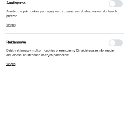
Analityczne
Analityczne pliki cookies pomagają nam rozwijać się i dostosowywać do Twoich
potrzeb.
Cookies analityczne pozwalają na uzyskanie informacji w zakresie wykorzystywania
Więcej
witryny internetowej, miejsca oraz częstotliwości, z jaką odwiedzane są nasze
serwisy www. Dane pozwalają nam na ocenę naszych serwisów internetowych
pod względem ich popularności wśród użytkowników. Zgromadzone informacje są
przetwarzane w formie zanonimizowanej. Wyrażenie zgody na analityczne pliki
Reklamowe
Plastigo
cookies gwarantuje dostępność wszystkich funkcjonalności.
USZCZELKA FILTRA SAL U
Dzięki reklamowym plikom cookies prezentujemy Ci najciekawsze informacje i
EAN:
2010000006368
aktualności na stronach naszych partnerów.
Promocyjne pliki cookies służą do prezentowania Ci naszych komunikatów na
Dostępny
Więcej
podstawie analizy Twoich upodobań oraz Twoich zwyczajów dotyczących
przeglądanej witryny internetowej. Treści promocyjne mogą pojawić się na
43,00 zł
netto
stronach podmiotów trzecich lub firm będących naszymi partnerami oraz innych
dostawców usług. Firmy te działają w charakterze pośredników prezentujących
52,89 zł
brutto
nasze treści w postaci wiadomości, ofert, komunikatów mediów
społecznościowych.
W koszyku:
0
szt.