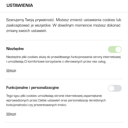
USTAWIENIA
USTAWIENIA REGIONALNE
Szanujemy Twoją prywatność. Możesz zmienić ustawienia cookies lub
zaakceptować je wszystkie. W dowolnym momencie możesz dokonać
Lokalizacja
zmiany swoich ustawień.
Polska
Język
Strona główna
Części Zamienne - Peryferia
Podajniki
Us
Niezbędne
polski
Uszczelki
Niezbędne pliki cookies służą do prawidłowego funkcjonowania strony internetowej
i umożliwiają Ci komfortowe korzystanie z oferowanych przez nas usług.
Waluta
Pliki cookies odpowiadają na podejmowane przez Ciebie działania w celu m.in.
Więcej
Polski złoty (PLN)
dostosowania Twoich ustawień preferencji prywatności, logowania czy wypełniania
formularzy. Dzięki plikom cookies strona, z której korzystasz, może działać bez
zakłóceń.
Domyślne
FILTRUJ
Funkcjonalne i personalizacyjne
ZAPISZ
Tego typu pliki cookies umożliwiają stronie internetowej zapamiętanie
wprowadzonych przez Ciebie ustawień oraz personalizację określonych
funkcjonalności czy prezentowanych treści.
Dzięki tym plikom cookies możemy zapewnić Ci większy komfort korzystania z
Więcej
funkcjonalności naszej strony poprzez dopasowanie jej do Twoich indywidualnych
preferencji. Wyrażenie zgody na funkcjonalne i personalizacyjne pliki cookies
gwarantuje dostępność większej ilości funkcji na stronie.