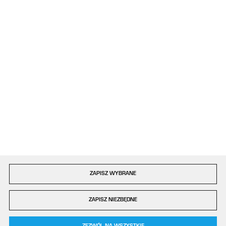
kontakt@plastigo.pro
ul. Bór 77/81
42-202 Częstochowa
Formularz kontaktowy
Dołącz do nas
Szybka dostawa
ZAPISZ WYBRANE
Copyright by plastigo.pro
ZAPISZ NIEZBĘDNE
Agencja interaktywna
[ti]
Powered by
2ClickShop®
0