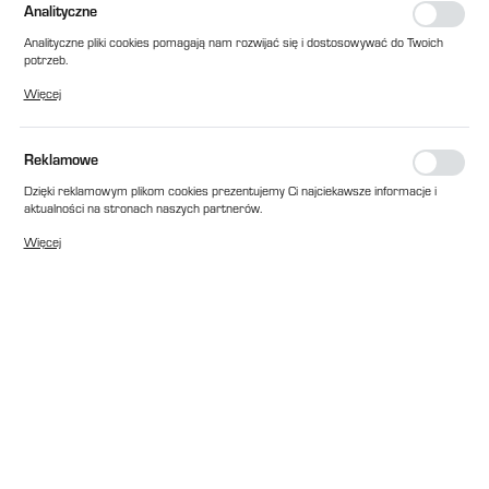
Analityczne
Analityczne pliki cookies pomagają nam rozwijać się i dostosowywać do Twoich
potrzeb.
Cookies analityczne pozwalają na uzyskanie informacji w zakresie wykorzystywania
Więcej
witryny internetowej, miejsca oraz częstotliwości, z jaką odwiedzane są nasze
serwisy www. Dane pozwalają nam na ocenę naszych serwisów internetowych
pod względem ich popularności wśród użytkowników. Zgromadzone informacje są
przetwarzane w formie zanonimizowanej. Wyrażenie zgody na analityczne pliki
Reklamowe
Plastigo
cookies gwarantuje dostępność wszystkich funkcjonalności.
WĄŻ TEFLONOWY DO STM 3/8'' 2M
Dzięki reklamowym plikom cookies prezentujemy Ci najciekawsze informacje i
EAN:
2010000024164
aktualności na stronach naszych partnerów.
Promocyjne pliki cookies służą do prezentowania Ci naszych komunikatów na
Dostępny
Więcej
podstawie analizy Twoich upodobań oraz Twoich zwyczajów dotyczących
przeglądanej witryny internetowej. Treści promocyjne mogą pojawić się na
138,00 zł
netto
stronach podmiotów trzecich lub firm będących naszymi partnerami oraz innych
dostawców usług. Firmy te działają w charakterze pośredników prezentujących
169,74 zł
brutto
nasze treści w postaci wiadomości, ofert, komunikatów mediów
społecznościowych.
W koszyku:
0
szt.