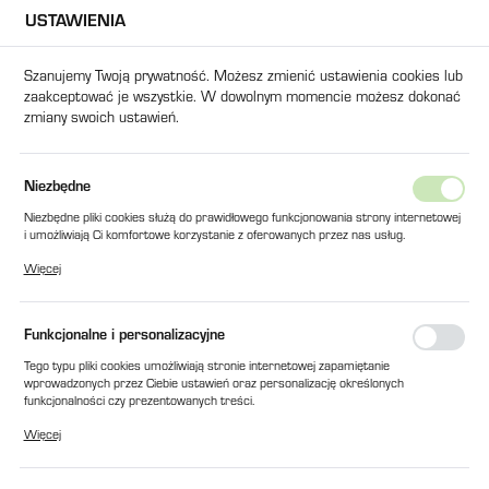
USTAWIENIA
USTAWIENIA REGIONALNE
Szanujemy Twoją prywatność. Możesz zmienić ustawienia cookies lub
zaakceptować je wszystkie. W dowolnym momencie możesz dokonać
Lokalizacja
zmiany swoich ustawień.
Polska
Język
Strona główna
Części Zamienne - Peryferia
Chłodziarki i Term
Niezbędne
polski
Węże
Niezbędne pliki cookies służą do prawidłowego funkcjonowania strony internetowej
i umożliwiają Ci komfortowe korzystanie z oferowanych przez nas usług.
Waluta
Pliki cookies odpowiadają na podejmowane przez Ciebie działania w celu m.in.
Więcej
Polski złoty (PLN)
dostosowania Twoich ustawień preferencji prywatności, logowania czy wypełniania
formularzy. Dzięki plikom cookies strona, z której korzystasz, może działać bez
zakłóceń.
Domyślne
FILTRUJ
Funkcjonalne i personalizacyjne
ZAPISZ
Tego typu pliki cookies umożliwiają stronie internetowej zapamiętanie
wprowadzonych przez Ciebie ustawień oraz personalizację określonych
funkcjonalności czy prezentowanych treści.
Dzięki tym plikom cookies możemy zapewnić Ci większy komfort korzystania z
Więcej
funkcjonalności naszej strony poprzez dopasowanie jej do Twoich indywidualnych
preferencji. Wyrażenie zgody na funkcjonalne i personalizacyjne pliki cookies
gwarantuje dostępność większej ilości funkcji na stronie.