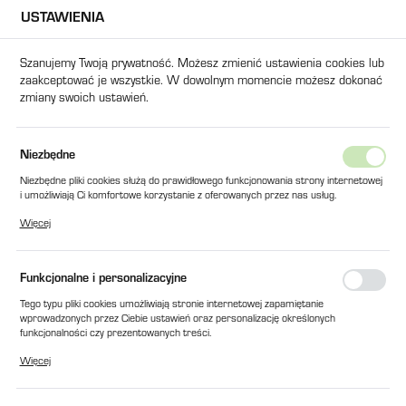
USTAWIENIA
USTAWIENIA REGIONALNE
Szanujemy Twoją prywatność. Możesz zmienić ustawienia cookies lub
zaakceptować je wszystkie. W dowolnym momencie możesz dokonać
Lokalizacja
zmiany swoich ustawień.
Polska
Język
Produkty
USZCZELNIENIE O-RING SFR NA RURKĘ FI 27 PL
Niezbędne
polski
Niezbędne pliki cookies służą do prawidłowego funkcjonowania strony internetowej
USZCZELNIENIE O-RING SFR NA
i umożliwiają Ci komfortowe korzystanie z oferowanych przez nas usług.
Waluta
Pliki cookies odpowiadają na podejmowane przez Ciebie działania w celu m.in.
RURKĘ FI 27 PL
Więcej
Polski złoty (PLN)
dostosowania Twoich ustawień preferencji prywatności, logowania czy wypełniania
formularzy. Dzięki plikom cookies strona, z której korzystasz, może działać bez
zakłóceń.
Funkcjonalne i personalizacyjne
ZAPISZ
Tego typu pliki cookies umożliwiają stronie internetowej zapamiętanie
wprowadzonych przez Ciebie ustawień oraz personalizację określonych
funkcjonalności czy prezentowanych treści.
Dzięki tym plikom cookies możemy zapewnić Ci większy komfort korzystania z
Więcej
funkcjonalności naszej strony poprzez dopasowanie jej do Twoich indywidualnych
preferencji. Wyrażenie zgody na funkcjonalne i personalizacyjne pliki cookies
gwarantuje dostępność większej ilości funkcji na stronie.