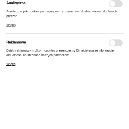
Analityczne
Analityczne pliki cookies pomagają nam rozwijać się i dostosowywać do Twoich
potrzeb.
Cookies analityczne pozwalają na uzyskanie informacji w zakresie wykorzystywania
Więcej
witryny internetowej, miejsca oraz częstotliwości, z jaką odwiedzane są nasze
serwisy www. Dane pozwalają nam na ocenę naszych serwisów internetowych
pod względem ich popularności wśród użytkowników. Zgromadzone informacje są
przetwarzane w formie zanonimizowanej. Wyrażenie zgody na analityczne pliki
Reklamowe
cookies gwarantuje dostępność wszystkich funkcjonalności.
Dzięki reklamowym plikom cookies prezentujemy Ci najciekawsze informacje i
aktualności na stronach naszych partnerów.
Promocyjne pliki cookies służą do prezentowania Ci naszych komunikatów na
Więcej
podstawie analizy Twoich upodobań oraz Twoich zwyczajów dotyczących
przeglądanej witryny internetowej. Treści promocyjne mogą pojawić się na
stronach podmiotów trzecich lub firm będących naszymi partnerami oraz innych
dostawców usług. Firmy te działają w charakterze pośredników prezentujących
nasze treści w postaci wiadomości, ofert, komunikatów mediów
społecznościowych.
EAN:
2010000304259
Cena katalogowa netto:
8,00 zł
Dostępny