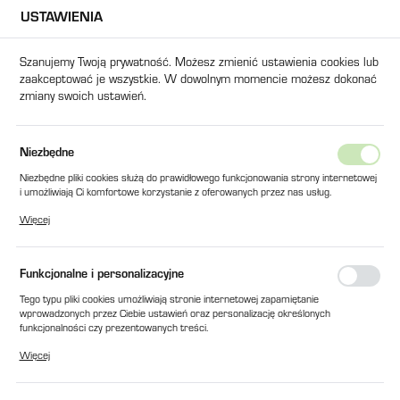
USTAWIENIA
USTAWIENIA REGIONALNE
Szanujemy Twoją prywatność. Możesz zmienić ustawienia cookies lub
zaakceptować je wszystkie. W dowolnym momencie możesz dokonać
Lokalizacja
zmiany swoich ustawień.
Polska
Język
Produkty
WKŁAD FILTRA BOCZNIKOWEGO TR-20230 M-30
Niezbędne
polski
Niezbędne pliki cookies służą do prawidłowego funkcjonowania strony internetowej
WKŁAD FILTRA BOCZNIKOWEGO
i umożliwiają Ci komfortowe korzystanie z oferowanych przez nas usług.
Waluta
Pliki cookies odpowiadają na podejmowane przez Ciebie działania w celu m.in.
TR-20230 M-30
Więcej
Polski złoty (PLN)
dostosowania Twoich ustawień preferencji prywatności, logowania czy wypełniania
formularzy. Dzięki plikom cookies strona, z której korzystasz, może działać bez
zakłóceń.
Funkcjonalne i personalizacyjne
ZAPISZ
Tego typu pliki cookies umożliwiają stronie internetowej zapamiętanie
wprowadzonych przez Ciebie ustawień oraz personalizację określonych
funkcjonalności czy prezentowanych treści.
Dzięki tym plikom cookies możemy zapewnić Ci większy komfort korzystania z
Więcej
funkcjonalności naszej strony poprzez dopasowanie jej do Twoich indywidualnych
preferencji. Wyrażenie zgody na funkcjonalne i personalizacyjne pliki cookies
gwarantuje dostępność większej ilości funkcji na stronie.