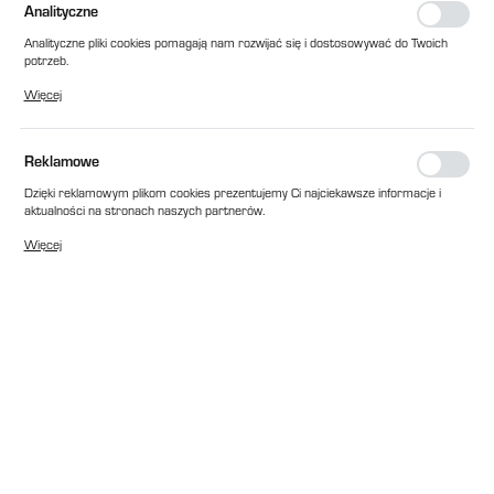
Analityczne
Analityczne pliki cookies pomagają nam rozwijać się i dostosowywać do Twoich
potrzeb.
Cookies analityczne pozwalają na uzyskanie informacji w zakresie wykorzystywania
Więcej
witryny internetowej, miejsca oraz częstotliwości, z jaką odwiedzane są nasze
serwisy www. Dane pozwalają nam na ocenę naszych serwisów internetowych
pod względem ich popularności wśród użytkowników. Zgromadzone informacje są
przetwarzane w formie zanonimizowanej. Wyrażenie zgody na analityczne pliki
Reklamowe
cookies gwarantuje dostępność wszystkich funkcjonalności.
Dzięki reklamowym plikom cookies prezentujemy Ci najciekawsze informacje i
aktualności na stronach naszych partnerów.
Promocyjne pliki cookies służą do prezentowania Ci naszych komunikatów na
Więcej
podstawie analizy Twoich upodobań oraz Twoich zwyczajów dotyczących
przeglądanej witryny internetowej. Treści promocyjne mogą pojawić się na
stronach podmiotów trzecich lub firm będących naszymi partnerami oraz innych
dostawców usług. Firmy te działają w charakterze pośredników prezentujących
nasze treści w postaci wiadomości, ofert, komunikatów mediów
społecznościowych.
EAN:
2010000018965
Cena katalogowa netto:
176,00 zł
Dostępny