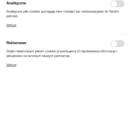
Analityczne
Analityczne pliki cookies pomagają nam rozwijać się i dostosowywać do Twoich
potrzeb.
Cookies analityczne pozwalają na uzyskanie informacji w zakresie wykorzystywania
Więcej
witryny internetowej, miejsca oraz częstotliwości, z jaką odwiedzane są nasze
serwisy www. Dane pozwalają nam na ocenę naszych serwisów internetowych
pod względem ich popularności wśród użytkowników. Zgromadzone informacje są
przetwarzane w formie zanonimizowanej. Wyrażenie zgody na analityczne pliki
Reklamowe
cookies gwarantuje dostępność wszystkich funkcjonalności.
Dzięki reklamowym plikom cookies prezentujemy Ci najciekawsze informacje i
aktualności na stronach naszych partnerów.
Promocyjne pliki cookies służą do prezentowania Ci naszych komunikatów na
Więcej
podstawie analizy Twoich upodobań oraz Twoich zwyczajów dotyczących
przeglądanej witryny internetowej. Treści promocyjne mogą pojawić się na
stronach podmiotów trzecich lub firm będących naszymi partnerami oraz innych
dostawców usług. Firmy te działają w charakterze pośredników prezentujących
nasze treści w postaci wiadomości, ofert, komunikatów mediów
społecznościowych.
EAN:
2010000018958
Cena katalogowa netto:
270,00 zł