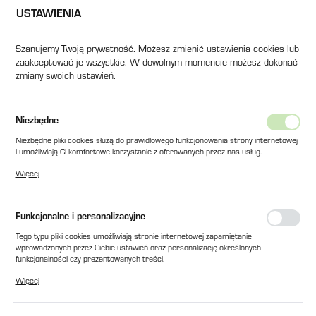
USTAWIENIA
USTAWIENIA REGIONALNE
Szanujemy Twoją prywatność. Możesz zmienić ustawienia cookies lub
zaakceptować je wszystkie. W dowolnym momencie możesz dokonać
Lokalizacja
zmiany swoich ustawień.
Polska
Język
ty
WKŁAD FILTRA BOCZNIKOWEGO WYD.1,5L/min TR-20330
Niezbędne
polski
Niezbędne pliki cookies służą do prawidłowego funkcjonowania strony internetowej
WKŁAD FILTRA BOCZNIKOWEGO
i umożliwiają Ci komfortowe korzystanie z oferowanych przez nas usług.
Waluta
Pliki cookies odpowiadają na podejmowane przez Ciebie działania w celu m.in.
WYD.1,5L/min TR-20330
Więcej
Polski złoty (PLN)
dostosowania Twoich ustawień preferencji prywatności, logowania czy wypełniania
formularzy. Dzięki plikom cookies strona, z której korzystasz, może działać bez
zakłóceń.
Funkcjonalne i personalizacyjne
ZAPISZ
PROMOCJA
Tego typu pliki cookies umożliwiają stronie internetowej zapamiętanie
wprowadzonych przez Ciebie ustawień oraz personalizację określonych
funkcjonalności czy prezentowanych treści.
Dzięki tym plikom cookies możemy zapewnić Ci większy komfort korzystania z
Więcej
funkcjonalności naszej strony poprzez dopasowanie jej do Twoich indywidualnych
preferencji. Wyrażenie zgody na funkcjonalne i personalizacyjne pliki cookies
gwarantuje dostępność większej ilości funkcji na stronie.